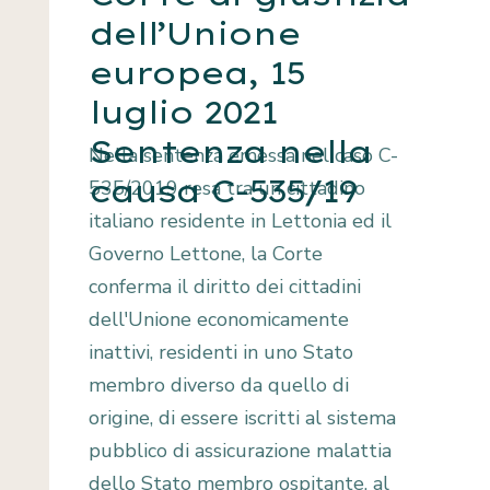
dell’Unione
europea, 15
luglio 2021
Sentenza nella
Nella sentenza emessa nel caso C-
causa C-535/19
535/2019 resa tra un cittadino
italiano residente in Lettonia ed il
Governo Lettone, la Corte
conferma il diritto dei cittadini
dell'Unione economicamente
inattivi, residenti in uno Stato
membro diverso da quello di
origine, di essere iscritti al sistema
pubblico di assicurazione malattia
dello Stato membro ospitante, al